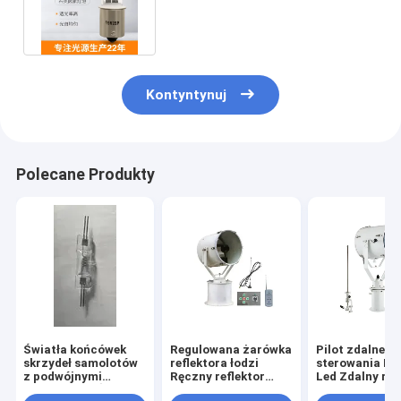
do nawigacji lotniczej na
lotnisku
Kontyntynuj
Polecane Produkty
Światła końcówek
Regulowana żarówka
Pilot zdalnego
skrzydeł samolotów
reflektora łodzi
sterowania Ma
z podwójnymi
Ręczny reflektor
Led Zdalny ref
końcami 5W Światła
morski
DC110V AC22