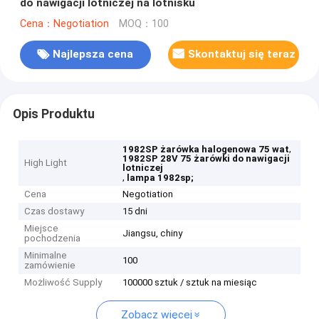
do nawigacji lotniczej na lotnisku
Cena：Negotiation
MOQ：100
Najlepsza cena
Skontaktuj się teraz
Opis Produktu
,
1982SP żarówka halogenowa 75 wat
1982SP 28V 75 żarówki do nawigacji
High Light
lotniczej
,
lampa 1982sp;
Cena
Negotiation
Czas dostawy
15 dni
Miejsce
Jiangsu, chiny
pochodzenia
Minimalne
100
zamówienie
Możliwość Supply
100000 sztuk / sztuk na miesiąc
Zobacz więcej