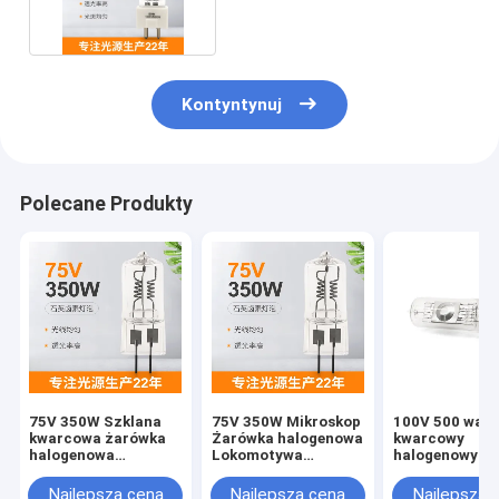
Kontyntynuj
Polecane Produkty
75V 350W Szklana
75V 350W Mikroskop
100V 500 wat
kwarcowa żarówka
Żarówka halogenowa
kwarcowy
halogenowa
Lokomotywa
halogenowy l
Specjalna lampa
Reflektor pociągu
G22 instrumen
halogenowa o
Samochodowe
optyczny mikr
Najlepsza cena
Najlepsza cena
Najlepsza 