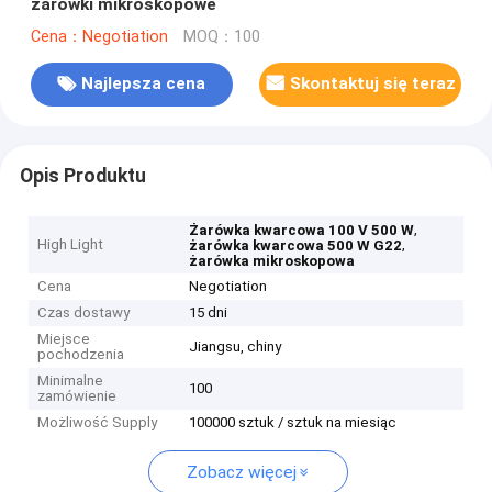
żarówki mikroskopowe
Cena：Negotiation
MOQ：100
Najlepsza cena
Skontaktuj się teraz
Opis Produktu
,
Żarówka kwarcowa 100 V 500 W
High Light
,
żarówka kwarcowa 500 W G22
żarówka mikroskopowa
Cena
Negotiation
Czas dostawy
15 dni
Miejsce
Jiangsu, chiny
pochodzenia
Minimalne
100
zamówienie
Możliwość Supply
100000 sztuk / sztuk na miesiąc
Zobacz więcej