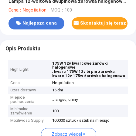
Lampa 12-woltowa dwupinowa żarówka halogenowa
z dwoma zębami
Cena：Negotiation
MOQ：100
Najlepsza cena
Skontaktuj się teraz
Opis Produktu
175W 12v kwarcowe żarówki
halogenowe
High Light
,
,
kwarc 175W 12v bi pin żarówka
kwarc 12v 175w żarówka halogenowa
Cena
Negotiation
Czas dostawy
15 dni
Miejsce
Jiangsu, chiny
pochodzenia
Minimalne
100
zamówienie
Możliwość Supply
100000 sztuk / sztuk na miesiąc
Zobacz więcej