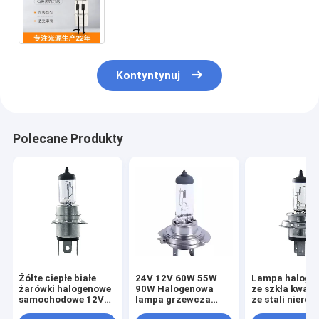
12-woltowa dwupinowa żarówka
halogenowa z dwoma zębami
Kontyntynuj
Polecane Produkty
Żółte ciepłe białe
24V 12V 60W 55W
Lampa haloge
żarówki halogenowe
90W Halogenowa
ze szkła kwar
samochodowe 12V
lampa grzewcza
ze stali nierd
24V 60 55W 75 70W
Materiał kwarcowy
12V 55w Halo