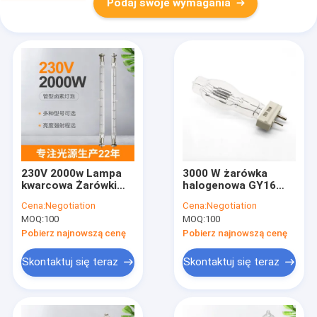
Podaj swoje wymagania
230V 2000w Lampa
3000 W żarówka
kwarcowa Żarówki
halogenowa GY16
halogenowe
G38 Lampa szperacz
Cena:
Negotiation
Cena:
Negotiation
Dwustronne rury
3000 W 230 V
MOQ:
100
MOQ:
100
zastępcze
Nawigacja pokładowa
promienników
2 piny
Pobierz najnowszą cenę
Pobierz najnowszą cenę
podczerwieni
Skontaktuj się teraz
Skontaktuj się teraz