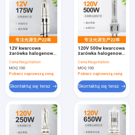
12V kwarcowa
120V 500w kwarcowa
żarówka halogenowa
żarówka halogenowa
175W G6.35 Lampa
Wymiana LED 3000k
Cena:
Negotiation
Cena:
Negotiation
12-woltowa
Medium Bipin G9.5
MOQ:
100
MOQ:
100
dwupinowa żarówka
Base
halogenowa z dwoma
Pobierz najnowszą cenę
Pobierz najnowszą cenę
zębami
Skontaktuj się teraz
Skontaktuj się teraz
Dom
produkty
O nas