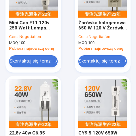
Skontaktuj się z nami
Mini Can E11 120v
Żarówka halogenowa
250 Watt Lampa
650 W 120 V Żarówka
Żarówka kwarcowo-halogenowa
kwarcowa
halogenowa
Cena:
Negotiation
Cena:
Negotiation
Ściemniane żarówki
kwarcowa Zamienna
MOQ:
100
MOQ:
100
halogenowe
żarówka Reflektor
Żarówka kwarcowa
Pobierz najnowszą cenę
Pobierz najnowszą cenę
Żarówka kwarcowa na podczerwień
Skontaktuj się teraz
Skontaktuj się teraz
Kwarcowa lampa halogenowa wolframowa
Żarówka halogenowa Bi Pin
1000-watowa lampa kwarcowa
Kwarcowe reflektory halogenowe
Kwarcowa lampa jodowa
22,8v 40w G6.35
GY9.5 120V 650W