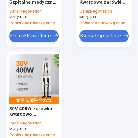
Szpitalne medyczne
Kwarcowe żarówki
Halogenowa lampa optyczna wyświetlacza
lampy halogenowe
halogenowe
Cena:
Negotiation
Cena:
Negotiation
3000k 1000 lumenów
Podwójnie
MOQ:
Żarówki reflektorów morskich
100
MOQ:
100
zakończone 3200k
Średnie wysokie
Pobierz najnowszą cenę
Pobierz najnowszą cenę
napięcie
Żarówki do lamp mikroskopowych
Skontaktuj się teraz
Skontaktuj się teraz
Żarówka halogenowa z podwójną końcówką
Lampa halogenowa z pojedynczą końcówką
Halogenowa żarówka sceniczna
Żarówka medyczna
Halogenowe lampy liniowe
30V 400W żarówka
kwarcowo-
halogenowa 2-pinowy
Cena:
Negotiation
wskaźnik oświetlenia
MOQ:
100
Pobierz najnowszą cenę