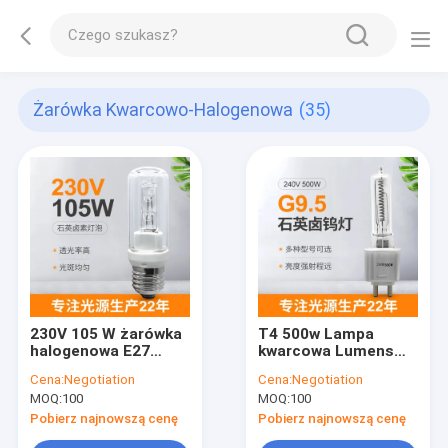
Żarówka Kwarcowo-Halogenowa
(35)
230V 105 W żarówka
T4 500w Lampa
halogenowa E27
kwarcowa Lumens
ultrafioletowa
High G9.5
Cena:
Negotiation
Cena:
Negotiation
żarówka kwarcowa
Halogenowa lampa
MOQ:
100
MOQ:
100
grzewcza na
podczerwień 240v
Pobierz najnowszą cenę
Pobierz najnowszą cenę