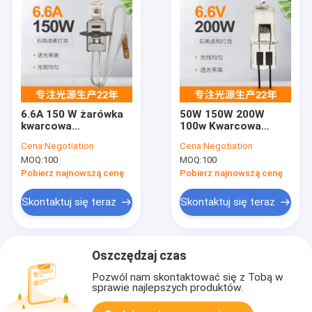
6.6A 150 W żarówka
50W 150W 200W
kwarcowa
100w Kwarcowa
halogenowa Lumeny
żarówka halogenowa
Cena:
Negotiation
Cena:
Negotiation
2400lm PK30d JIF
Wymiana lampy
MOQ:
100
MOQ:
100
J1/83 Złącze męskie
lotniskowej
żeńskie Lotnisko
Kontrolowana
Pobierz najnowszą cenę
Pobierz najnowszą cenę
prądem 6.6A
Skontaktuj się teraz
Skontaktuj się teraz
Oszczędzaj czas
Pozwól nam skontaktować się z Tobą w
sprawie najlepszych produktów.