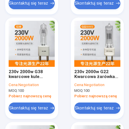
Skontaktuj się teraz
Skontaktuj się teraz
230v 2000w G38
230v 2000w G22
kwarcowe kule
Kwarcowa żarówka
halogenowe żarówki
halogenowa Bi Pin
Cena:
Negotiation
Cena:
Negotiation
wolframowe
Lampa halogenowa
MOQ:
100
MOQ:
100
Przeciwwybuchowa
Pobierz najnowszą cenę
Pobierz najnowszą cenę
Skontaktuj się teraz
Skontaktuj się teraz