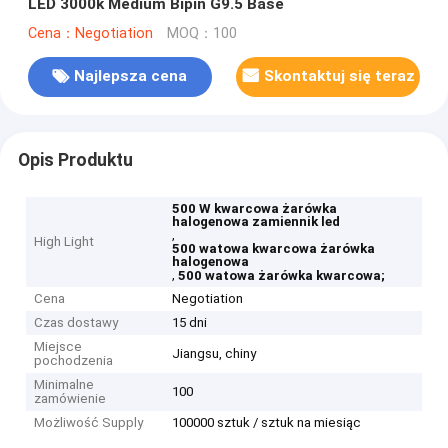
LED 3000k Medium Bipin G9.5 Base
Cena：Negotiation
MOQ：100
Najlepsza cena
Skontaktuj się teraz
Opis Produktu
500 W kwarcowa żarówka
halogenowa zamiennik led
,
High Light
500 watowa kwarcowa żarówka
halogenowa
,
500 watowa żarówka kwarcowa;
Cena
Negotiation
Czas dostawy
15 dni
Miejsce
Jiangsu, chiny
pochodzenia
Minimalne
100
zamówienie
Możliwość Supply
100000 sztuk / sztuk na miesiąc