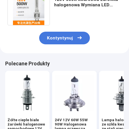
halogenowa Wymiana LED
3000k Medium Bipin G9.5 Base
Kontyntynuj
Polecane Produkty
Żółte ciepłe białe
24V 12V 60W 55W
Lampa haloge
żarówki halogenowe
90W Halogenowa
ze szkła kwar
samochodowe 12V
lampa grzewcza
ze stali nierd