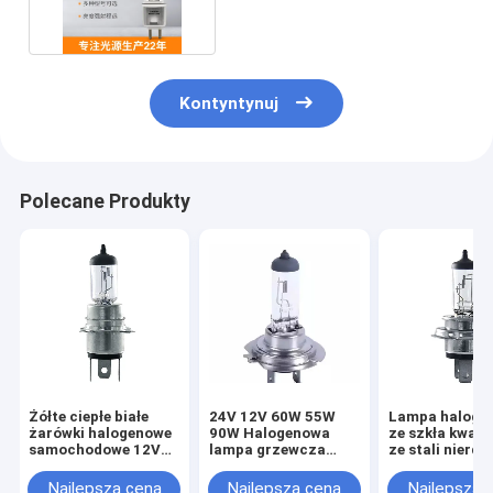
Kontyntynuj
Polecane Produkty
Żółte ciepłe białe
24V 12V 60W 55W
Lampa haloge
żarówki halogenowe
90W Halogenowa
ze szkła kwar
samochodowe 12V
lampa grzewcza
ze stali nierd
24V 60 55W 75 70W
Materiał kwarcowy
12V 55w Halo
100 90W
do samochodów
żarówki
Najlepsza cena
Najlepsza cena
Najlepsza 