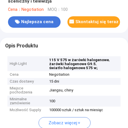
sceniczny i telewizja
Cena：Negotiation
MOQ：100
Najlepsza cena
Skontaktuj się teraz
Opis Produktu
,
115 V 575 w żarówki halogenowe
High Light
,
żarówki halogenowe G9.5
światło halogenowe 575 w;
Cena
Negotiation
Czas dostawy
15 dni
Miejsce
Jiangsu, chiny
pochodzenia
Minimalne
100
zamówienie
Możliwość Supply
100000 sztuk / sztuk na miesiąc
Zobacz więcej